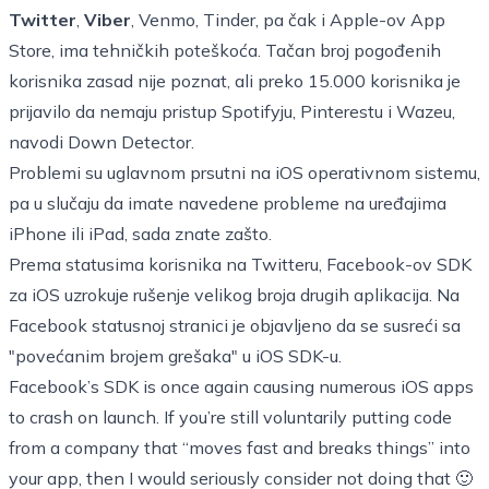
Twitter
,
Viber
, Venmo, Tinder, pa čak i Apple-ov App
Store, ima tehničkih poteškoća. Tačan broj pogođenih
korisnika zasad nije poznat, ali preko 15.000 korisnika je
prijavilo da nemaju pristup Spotifyju, Pinterestu i Wazeu,
navodi Down Detector.
Problemi su uglavnom prsutni na iOS operativnom sistemu,
pa u slučaju da imate navedene probleme na uređajima
iPhone ili iPad, sada znate zašto.
Prema statusima korisnika na Twitteru, Facebook-ov SDK
za iOS uzrokuje rušenje velikog broja drugih aplikacija. Na
Facebook statusnoj stranici je objavljeno da se susreći sa
"povećanim brojem grešaka" u iOS SDK-u.
Facebook’s SDK is once again causing numerous iOS apps
to crash on launch. If you’re still voluntarily putting code
from a company that “moves fast and breaks things” into
your app, then I would seriously consider not doing that 🙂