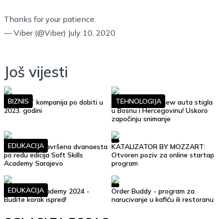
Thanks for your patience.
— Viber (@Viber)
July 10, 2020
Još vijesti
BIZNIS
TEHNOLOGIJA
Top 10 IT kompanija po dobiti u
Google Street View auta stigla
2023. godini
u Bosnu i Hercegovinu! Uskoro
započinju snimanje
EDUKACIJA
Uspješno je završena dvanaesta
KATALIZATOR BY MOZZART:
po redu edicija Soft Skills
Otvoren poziv za online startap
Academy Sarajevo
program
EDUKACIJA
Soft Skills Academy 2024 -
Order Buddy - program za
Budite korak ispred!
narucivanje u kafiću ili restoranu