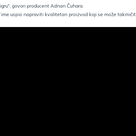
 igru", govori producent Adnan Čuhara.
me uspio napraviti kvalitetan proizvod koji se može takmičit