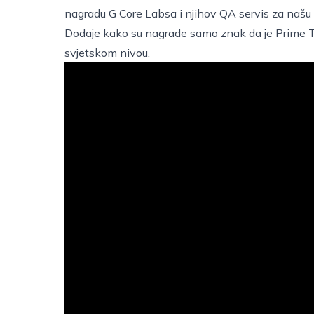
nagradu G Core Labsa i njihov QA servis za našu
Dodaje kako su nagrade samo znak da je Prime Ti
svjetskom nivou.