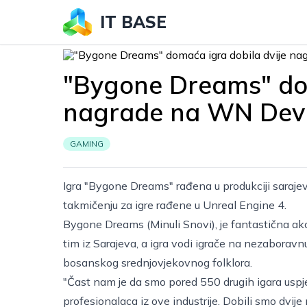
IT BASE
"Bygone Dreams" dom
nagrade na WN Dev 
GAMING
Igra "Bygone Dreams" rađena u produkciji saraj
takmičenju za igre rađene u Unreal Engine 4.
Bygone Dreams (Minuli Snovi), je fantastična akc
tim iz Sarajeva, a igra vodi igrače na nezaborav
bosanskog srednjovjekovnog folklora.
"Čast nam je da smo pored 550 drugih igara uspjeli u
profesionalaca iz ove industrije. Dobili smo dvij