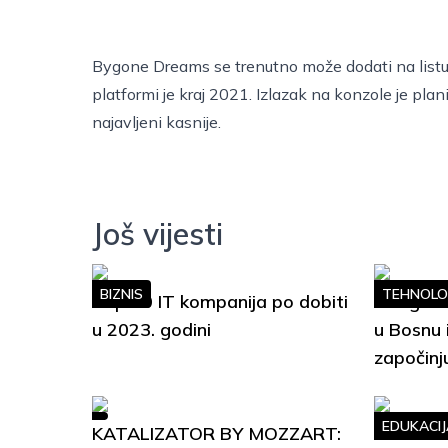
Bygone Dreams se trenutno može dodati na listu 
platformi je kraj 2021. Izlazak na konzole je pla
najavljeni kasnije.
Još vijesti
BIZNIS
TEHNOLO
Top 10 IT kompanija po dobiti
Google S
u 2023. godini
u Bosnu 
započinj
EDUKACIJ
KATALIZATOR BY MOZZART:
Soft Ski