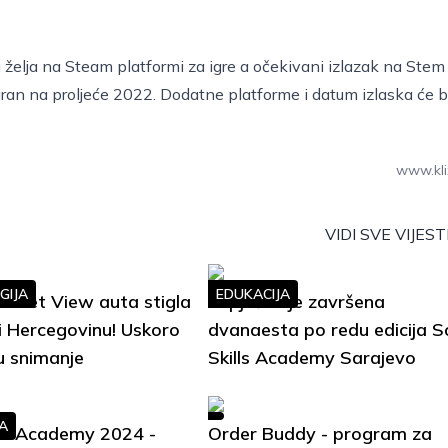
želja na Steam platformi za igre a očekivani izlazak na Stem
niran na proljeće 2022. Dodatne platforme i datum izlaska će bi
www.kli
VIDI SVE VIJEST
GIJA
EDUKACIJA
treet View auta stigla
Uspješno je završena
i Hercegovinu! Uskoro
dvanaesta po redu edicija S
u snimanje
Skills Academy Sarajevo
A
lls Academy 2024 -
Order Buddy - program za