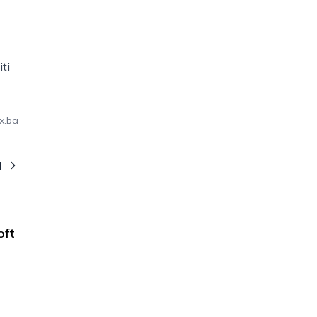
ti
x.ba
I
oft