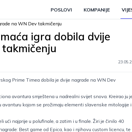
POSLOVI
KOMPANIJE
VIJE
aća igra dobila dvije
takmičenju
23.05.2
evskog Prime Timea dobila je dvije nagrade na WN Dev
iona avantura smještena u nadrealni svijet snova. Kreirao ju j
nu avanturu kojom se prožimaju elementi slavenske mitologije i
ći najprije u polufinale, a zatim i u finale. Žiri je činilo 40
e nagrade: Best game od Epica, kao i njihovu custom licencu, te