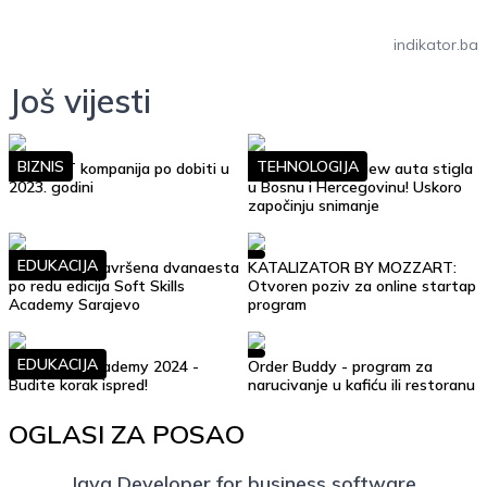
indikator.ba
Još vijesti
BIZNIS
TEHNOLOGIJA
Top 10 IT kompanija po dobiti u
Google Street View auta stigla
2023. godini
u Bosnu i Hercegovinu! Uskoro
započinju snimanje
EDUKACIJA
Uspješno je završena dvanaesta
KATALIZATOR BY MOZZART:
po redu edicija Soft Skills
Otvoren poziv za online startap
Academy Sarajevo
program
EDUKACIJA
Soft Skills Academy 2024 -
Order Buddy - program za
Budite korak ispred!
narucivanje u kafiću ili restoranu
OGLASI ZA POSAO
Java Developer for business software