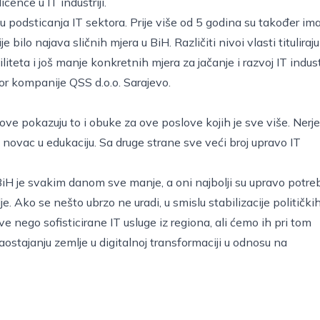
ence u IT industriji.
u podsticanja IT sektora. Prije više od 5 godina su također ima
e bilo najava sličnih mjera u BiH. Različiti nivoi vlasti tituliraju
liteta i još manje konkretnih mjera za jačanje i razvoj IT indust
tor kompanije QSS d.o.o. Sarajevo.
ove pokazuju to i obuke za ove poslove kojih je sve više. Nerj
ti novac u edukaciju. Sa druge strane sve veći broj upravo IT
 BiH je svakim danom sve manje, a oni najbolji su upravo potre
e. Ako se nešto ubrzo ne uradi, u smislu stabilizacije političkih
 nego sofisticirane IT usluge iz regiona, ali ćemo ih pri tom
ostajanju zemlje u digitalnoj transformaciji u odnosu na