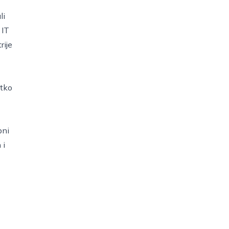
li
 IT
rije
etko
bni
 i