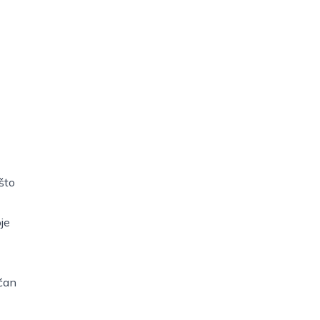
što
je
učan