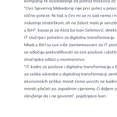
kompaniji te oslobađanje od poreza troškova za lic
"Ovo Sjevernoj Makedoniji nije prvi potez u pravc
slične poteze. Ni tad, a čini mi se ni sad nema i nij
industriju strateškom, ali na žalost malo je senzibi
u BiH", kazao je za Akta.ba Isan Selimović, direk
IT stučnjaci potrebni za digitalnu transformaciju
Mladi u BiH su sve više zainteresovani za IT posl
se odlučuju prekvalifiovati za ove poslove i uloži
stručnjaka odlazi u inostranstvo.
"IT kadra za poslove i digitalnu transformaciju u
za velike iskorake u digitalnoj transformaciji zemlj
ekonomskih prilika, morat ćemo uvoziti ne kadrove
morati plaćati po zapadnim cijenama. O daljem za
okruženje da i ne govorim", pojašnjava Isan.