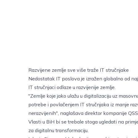
Razvijene zemlje sve više traže IT stručnjake
Nedostatak IT poslova je izražen globalno od najr
IT stručnjaci odlaze u razvijenije zemlje.
"Zemlje koje jako ulažu u digitalizaciju uz masovn
potrebe i povlačenjem IT stručnjaka iz manje razv
nerazvijenih", naglašava direktor kompanije QSS 
Vlasti u BiH bi se trebale stoga ugledati na primj
za digitalnu transformaciju.