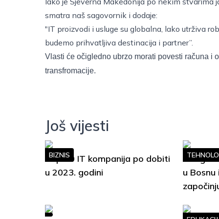
Iako je Sjeverna Makedonija po nekim stvarima jak
smatra naš sagovornik i dodaje:
"IT proizvodi i usluge su globalna, lako utrživa r
budemo prihvatljiva destinacija i partner”.
Vlasti će očigledno ubrzo morati povesti računa i 
transfromacije.
Još vijesti
BIZNIS
TEHNOLO
Top 10 IT kompanija po dobiti
Google S
u 2023. godini
u Bosnu 
započinj