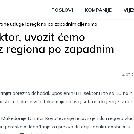
POSLOVI
KOMPANIJE
VIJE
ktor, uvozit ćemo
 iz regiona po zapadnim
14.02.2
njiti porezna dohodak uposlenih u IT sektoru i to sa 10 na n
staći ih da se više fokusiraju na ovaj sektor u kojem je iz dan
 Makedonije Dimitar Kovačevskije najavio je i da njegova vla
o su poresko oslobađanje za prekvalifikaciju, obuku, doobuku u