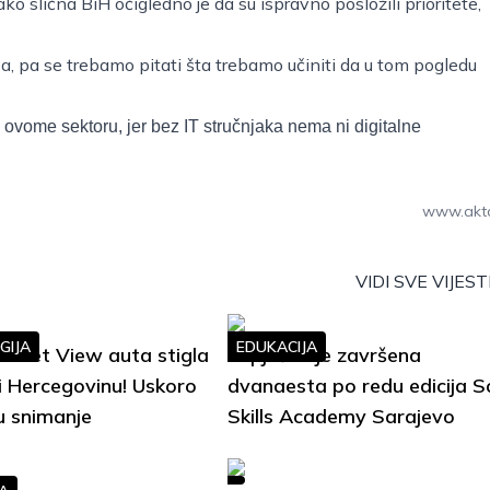
o slična BiH očigledno je da su ispravno posložili prioritete,
oba, pa se trebamo pitati šta trebamo učiniti da u tom pogledu
o ovome sektoru, jer bez IT stručnjaka nema ni digitalne
www.akt
VIDI SVE VIJEST
GIJA
EDUKACIJA
treet View auta stigla
Uspješno je završena
i Hercegovinu! Uskoro
dvanaesta po redu edicija S
u snimanje
Skills Academy Sarajevo