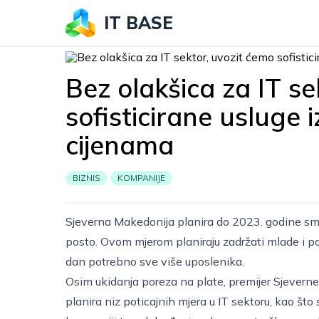
IT BASE
Bez olakšica za IT se
sofisticirane usluge
cijenama
BIZNIS
KOMPANIJE
Sjeverna Makedonija planira do 2023. godine sma
posto. Ovom mjerom planiraju zadržati mlade i pod
dan potrebno sve više uposlenika.
Osim ukidanja poreza na plate, premijer Sjeverne
planira niz poticajnih mjera u IT sektoru, kao št