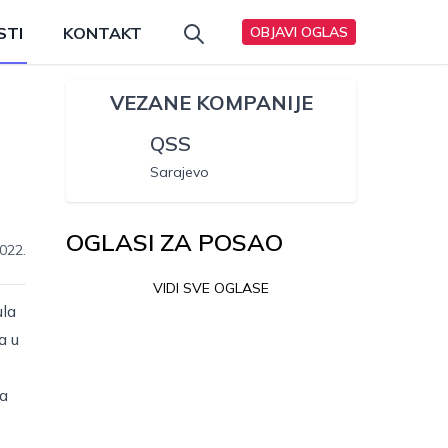
STI
KONTAKT
OBJAVI OGLAS
VEZANE KOMPANIJE
QSS
Sarajevo
OGLASI ZA POSAO
022.
VIDI SVE OGLASE
ula
a u
da