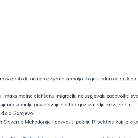
azvijenih do najnerazvijenih zemalja. To je i jedan od razloga 
u i maksimalno olakšanu imigraciju ne uspjevaju zadovoljiti svo
ijenih zemalja povećavaju digitalni jaz izmedju razvijenih i
d.o.o. Sarajevo.
er Sjeverne Makedonije i posvetiti pažnju IT sektoru koji je klj