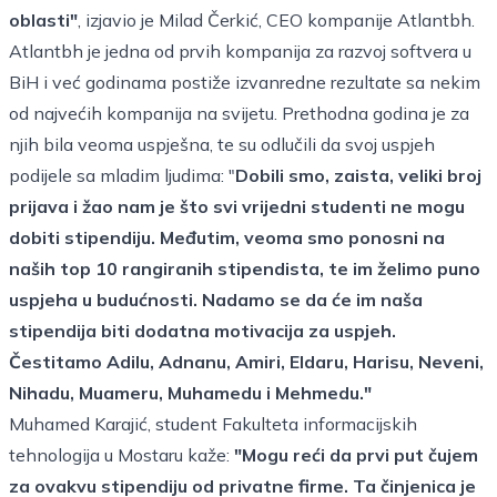
oblasti"
, izjavio je Milad Čerkić, CEO kompanije Atlantbh.
Atlantbh je jedna od prvih kompanija za razvoj softvera u
BiH i već godinama postiže izvanredne rezultate sa nekim
od najvećih kompanija na svijetu. Prethodna godina je za
njih bila veoma uspješna, te su odlučili da svoj uspjeh
podijele sa mladim ljudima: "
Dobili smo, zaista, veliki broj
prijava i žao nam je što svi vrijedni studenti ne mogu
dobiti stipendiju. Međutim, veoma smo ponosni na
naših top 10 rangiranih stipendista, te im želimo puno
uspjeha u budućnosti. Nadamo se da će im naša
stipendija biti dodatna motivacija za uspjeh.
Čestitamo Adilu, Adnanu, Amiri, Eldaru, Harisu, Neveni,
Nihadu, Muameru, Muhamedu i Mehmedu."
Muhamed Karajić, student Fakulteta informacijskih
tehnologija u Mostaru kaže:
"Mogu reći da prvi put čujem
za ovakvu stipendiju od privatne firme. Ta činjenica je