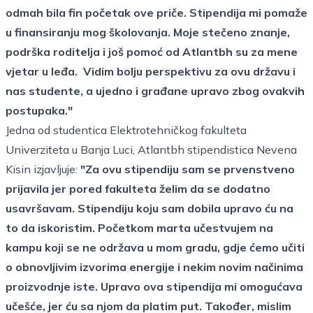
odmah bila fin početak ove priče. Stipendija mi pomaže
u finansiranju mog školovanja. Moje stečeno znanje,
podrška roditelja i još pomoć od Atlantbh su za mene
vjetar u leđa. Vidim bolju perspektivu za ovu državu i
nas studente, a ujedno i građane upravo zbog ovakvih
postupaka."
Jedna od studentica Elektrotehničkog fakulteta
Univerziteta u Banja Luci, Atlantbh stipendistica Nevena
Kisin izjavljuje:
"Za ovu stipendiju sam se prvenstveno
prijavila jer pored fakulteta želim da se dodatno
usavršavam. Stipendiju koju sam dobila upravo ću na
to da iskoristim. Početkom marta učestvujem na
kampu koji se ne održava u mom gradu, gdje ćemo učiti
o obnovljivim izvorima energije i nekim novim načinima
proizvodnje iste. Upravo ova stipendija mi omogućava
učešće, jer ću sa njom da platim put. Također, mislim