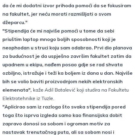
da će mi dodatni izvor prihoda pomoći da se fokusiram
na fakultet, jer neću morati razmišljati o svom
džeparcu."
"Stipendija će mi najviše pomoći u tome da sebi
priuštim laptop mnogo boljih sposobnosti koji je
neophodan u struci koju sam odabrao. Prvi dio planova
za budućnost je da uspješno završim fakultet zatim da
upadnem u ekipu, nađem posao gdje se rad shvata
ozbiljno, istražuje i teži ka boljem iz dana u dan. Najviše
bih se volio baviti proizvodnjom nekih elektronskih
elemenata",
kaže Adil Batalević koji studira na Fakultetu
Elektrotehnike iz Tuzle.
"Aplicirao sam iz razloga što svaka stipendija pored
toga što isprva izgleda samo kao finansijska dobit
zapravo donosi sa sobom i ogroman motiv za
nastavak trenutačnog puta, ali sa sobom nosi i