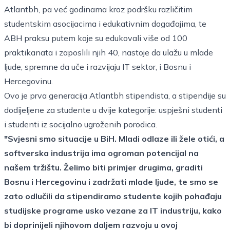
Atlantbh, pa već godinama kroz podršku različitim
studentskim asocijacima i edukativnim događajima, te
ABH praksu putem koje su edukovali više od 100
praktikanata i zaposlili njih 40, nastoje da ulažu u mlade
ljude, spremne da uče i razvijaju IT sektor, i Bosnu i
Hercegovinu.
Ovo je prva generacija Atlantbh stipendista, a stipendije su
dodijeljene za studente u dvije kategorije: uspješni studenti
i studenti iz socijalno ugroženih porodica.
"Svjesni smo situacije u BiH. Mladi odlaze ili žele otići, a
softverska industrija ima ogroman potencijal na
našem tržištu. Želimo biti primjer drugima, graditi
Bosnu i Hercegovinu i zadržati mlade ljude, te smo se
zato odlučili da stipendiramo studente kojih pohađaju
studijske programe usko vezane za IT industriju, kako
bi doprinijeli njihovom daljem razvoju u ovoj