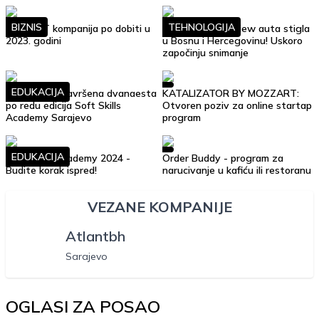
BIZNIS
TEHNOLOGIJA
Top 10 IT kompanija po dobiti u
Google Street View auta stigla
2023. godini
u Bosnu i Hercegovinu! Uskoro
započinju snimanje
EDUKACIJA
Uspješno je završena dvanaesta
KATALIZATOR BY MOZZART:
po redu edicija Soft Skills
Otvoren poziv za online startap
Academy Sarajevo
program
EDUKACIJA
Soft Skills Academy 2024 -
Order Buddy - program za
Budite korak ispred!
narucivanje u kafiću ili restoranu
VEZANE KOMPANIJE
Atlantbh
Sarajevo
OGLASI ZA POSAO