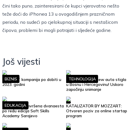
čini tako puno, zainteresirani će kupci vjerovatno nešto
teže doći do iPhonea 13 u ovogodišnjem prazničnom
periodu, no sudeći po cjelokupnoj situaciji s nestašicom
čipova, problemi bi mogli potrajati i sljedeće godine.
Još vijesti
BIZNIS
TEHNOLOGIJA
Top 10 IT kompanija po dobiti u
Google Street View auta stigla
2023. godini
u Bosnu i Hercegovinu! Uskoro
započinju snimanje
EDUKACIJA
Uspješno je završena dvanaesta
KATALIZATOR BY MOZZART:
po redu edicija Soft Skills
Otvoren poziv za online startap
Academy Sarajevo
program