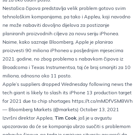
Nestašica čipova predstavlja velik problem gotovo svim
tehnološkim kompanijama, pa tako i Appleu, koji navodno
ne može nabaviti dovoljno dijelova za postizanje
planiranih proizvodnih ciljeva za novu seriju iPhonea.
Naime, kako saznaje
Bloomberg
, Apple je planirao
proizvesti 90 miliona iPhonea u posljednjim mjesecima
2021. godine, no zbog problema s nabavkom čipova iz
Broadcoma i Texas Instrumentsa, taj će broj smanjiti za 10
miliona, odnosno oko 11 posto.
Apple’s suppliers dropped Wednesday following news the
tech giant is likely to slash its iPhone 13 production target
for 2021 due to chip shortages
https://t.co/mMDfVSM8Wh
— Bloomberg Markets (@markets)
October 13, 2021
Izvršni direktor Applea,
Tim Cook
, još je u
avgustu
upozoravao da će se kompanija ubrzo suočiti s problemom
nabavke čipova, no tada je smirivao situaciju govoreći da