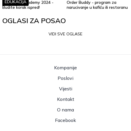
EDUKACIJA
Soft Skills Academy 2024 -
Order Buddy - program za
Budite korak ispred!
narucivanje u kafiću ili restoranu
OGLASI ZA POSAO
VIDI SVE OGLASE
Kompanije
Poslovi
Vijesti
Kontakt
O nama
Facebook