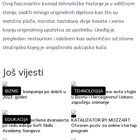
Ovaj fascinantni komad tehnološke historije je u odličnom
stanju, sadrži mnogo originalnih dijelova kao što su
matična ploča, monitor, tastatura, dvije kasete i xerox
kopiju originalnog uputstva za upotrebu. Uređaj je
pregledan, restauriran i odobren kao autentičan od strane
stručnjaka kojeg je angažovala aukcijska kuća.
Još vijesti
BIZNIS
TEHNOLOGIJA
Top 10 IT kompanija po dobiti u
Google Street View auta stigla
2023. godini
u Bosnu i Hercegovinu! Uskoro
započinju snimanje
EDUKACIJA
Uspješno je završena dvanaesta
KATALIZATOR BY MOZZART:
po redu edicija Soft Skills
Otvoren poziv za online startap
Academy Sarajevo
program