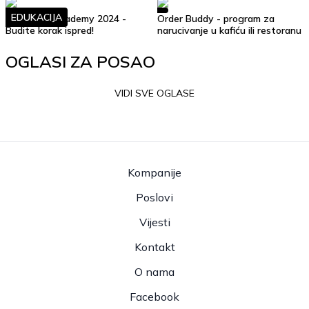
EDUKACIJA
Soft Skills Academy 2024 -
Order Buddy - program za
Budite korak ispred!
narucivanje u kafiću ili restoranu
OGLASI ZA POSAO
VIDI SVE OGLASE
Kompanije
Poslovi
Vijesti
Kontakt
O nama
Facebook