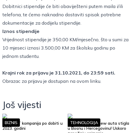
Dobitnici stipendije će biti obaviješteni putem maila i/ili
telefona, te ćemo naknadno dostaviti spisak potrebne
dokumentacije za dodijelu stipendije.
Iznos stipendije
Vrijednost stipendije je 350,00 KM/mjesečno, što u sumi za
10 mjeseci iznosi 3.500,00 KM za školsku godinu po
jednom studentu.
Krajni rok za prijavu je 31.10.2021, do 23:59 sati.
Obrazac za prijavu je dostupan na
ovom linku
.
Još vijesti
BIZNIS
TEHNOLOGIJA
Top 10 IT kompanija po dobiti u
Google Street View auta stigla
2023. godini
u Bosnu i Hercegovinu! Uskoro