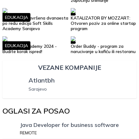
započinju snimanje
EDUKACIJA
Uspješno je završena dvanaesta
KATALIZATOR BY MOZZART:
po redu edicija Soft Skills
Otvoren poziv za online startap
Academy Sarajevo
program
EDUKACIJA
Soft Skills Academy 2024 -
Order Buddy - program za
Budite korak ispred!
narucivanje u kafiću ili restoranu
VEZANE KOMPANIJE
Atlantbh
Sarajevo
OGLASI ZA POSAO
Java Developer for business software
REMOTE