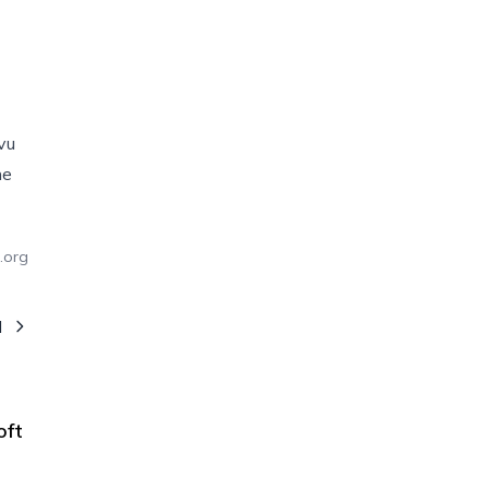
vu
ne
.org
I
oft