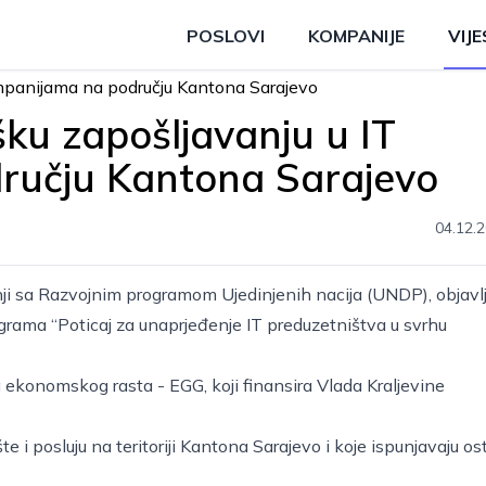
POSLOVI
KOMPANIJE
VIJE
ku zapošljavanju u IT
ručju Kantona Sarajevo
04.12.2
nji sa Razvojnim programom Ujedinjenih nacija (UNDP), objavlj
ograma “Poticaj za unaprjeđenje IT preduzetništva u svrhu
 ekonomskog rasta - EGG, koji finansira Vlada Kraljevine
e i posluju na teritoriji Kantona Sarajevo i koje ispunjavaju os