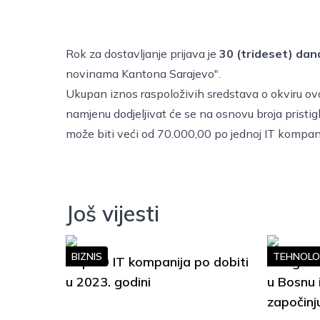
Rok za dostavljanje prijava je
30 (trideset) dan
novinama Kantona Sarajevo".
Ukupan iznos raspoloživih sredstava o okviru o
namjenu dodjeljivat će se na osnovu broja pristig
može biti veći od 70.000,00 po jednoj IT kompan
Još vijesti
BIZNIS
TEHNOLO
Top 10 IT kompanija po dobiti
Google S
u 2023. godini
u Bosnu 
započinj