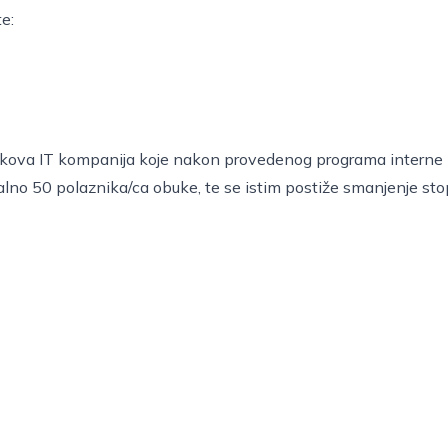
e:
roškova IT kompanija koje nakon provedenog programa interne
alno 50 polaznika/ca obuke, te se istim postiže smanjenje st