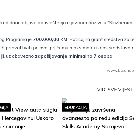
a
od dana objave obavještenja o
javnom pozivu u "Službenim
vog Programa je
700.000,00 KM
. Poticajna grant sredstva za o
lih prihvatljivih prijava, pri čemu maksimalni iznos sredstava 
iji, uz obavezno
zapošljavanje minimalno 7 osoba
.
www.ba.undp
VIDI SVE VIJEST
GIJA
EDUKACIJA
treet View auta stigla
Uspješno je završena
i Hercegovinu! Uskoro
dvanaesta po redu edicija S
u snimanje
Skills Academy Sarajevo