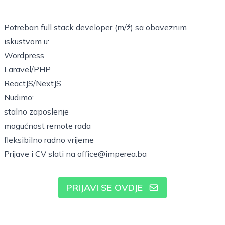
Potreban full stack developer (m/ž) sa obaveznim
iskustvom u:
Wordpress
Laravel/PHP
ReactJS/NextJS
Nudimo:
stalno zaposlenje
mogućnost remote rada
fleksibilno radno vrijeme
Prijave i CV slati na office@imperea.ba
PRIJAVI SE OVDJE