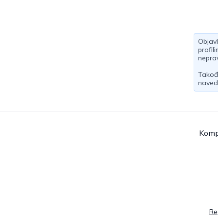
Objavl
profil
neprav
Takođe
naved
Komp
Re