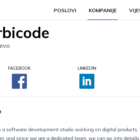
POSLOVI
KOMPANIJE
VIJE
rbicode
jevo
FACEBOOK
LINKEDIN
O
 a software development studio working on digital products.
em, and since we are a dedicated team, we can go into details.