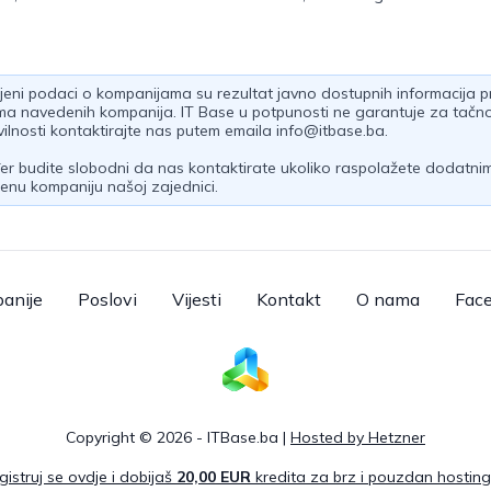
jeni podaci o kompanijama su rezultat javno dostupnih informacija pri
ima navedenih kompanija. IT Base u potpunosti ne garantuje za tačno
ilnosti kontaktirajte nas putem emaila
info@itbase.ba
.
r budite slobodni da nas kontaktirate ukoliko raspolažete dodatnim 
enu kompaniju našoj zajednici.
anije
Poslovi
Vijesti
Kontakt
O nama
Fac
Copyright © 2026 - ITBase.ba |
Hosted by Hetzner
gistruj se ovdje i dobijaš
20,00 EUR
kredita za brz i pouzdan hosting