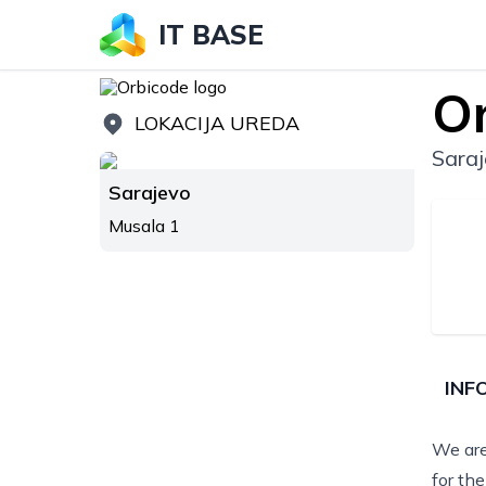
IT BASE
O
LOKACIJA UREDA
Sara
Sarajevo
Musala 1
INF
We are
for th