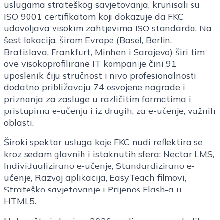
uslugama strateškog savjetovanja, krunisali su
ISO 9001 certifikatom koji dokazuje da FKC
udovoljava visokim zahtjevima ISO standarda. Na
šest lokacija, širom Evrope (Basel, Berlin,
Bratislava, Frankfurt, Minhen i Sarajevo) širi tim
ove visokoprofilirane IT kompanije čini 91
uposlenik čiju stručnost i nivo profesionalnosti
dodatno približavaju 74 osvojene nagrade i
priznanja za zasluge u različitim formatima i
pristupima e-učenju i iz drugih, za e-učenje, važnih
oblasti.
Široki spektar usluga koje FKC nudi reflektira se
kroz sedam glavnih i istaknutih sfera: Nectar LMS,
Individualizirano e-učenje, Standardizirano e-
učenje, Razvoj aplikacija, EasyTeach filmovi,
Strateško savjetovanje i Prijenos Flash-a u
HTML5.