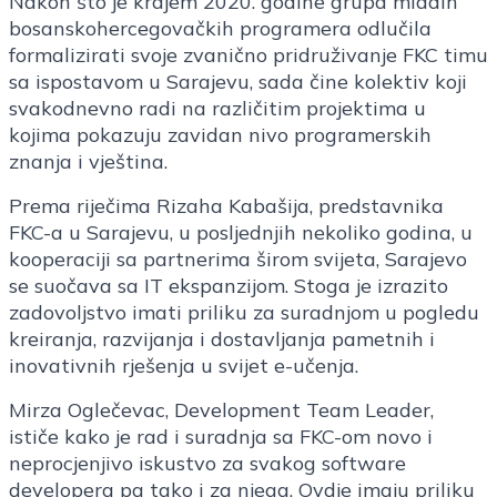
Nakon što je krajem 2020. godine grupa mladih
bosanskohercegovačkih programera odlučila
formalizirati svoje zvanično pridruživanje FKC timu
sa ispostavom u Sarajevu, sada čine kolektiv koji
svakodnevno radi na različitim projektima u
kojima pokazuju zavidan nivo programerskih
znanja i vještina.
Prema riječima Rizaha Kabašija, predstavnika
FKC-a u Sarajevu, u posljednjih nekoliko godina, u
kooperaciji sa partnerima širom svijeta, Sarajevo
se suočava sa IT ekspanzijom. Stoga je izrazito
zadovoljstvo imati priliku za suradnjom u pogledu
kreiranja, razvijanja i dostavljanja pametnih i
inovativnih rješenja u svijet e-učenja.
Mirza Oglečevac, Development Team Leader,
ističe kako je rad i suradnja sa FKC-om novo i
neprocjenjivo iskustvo za svakog software
developera pa tako i za njega. Ovdje imaju priliku