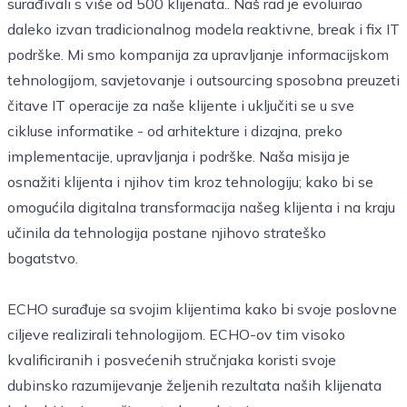
surađivali s više od 500 klijenata.. Naš rad je evoluirao
daleko izvan tradicionalnog modela reaktivne, break i fix IT
podrške. Mi smo kompanija za upravljanje informacijskom
tehnologijom, savjetovanje i outsourcing sposobna preuzeti
čitave IT operacije za naše klijente i uključiti se u sve
cikluse informatike - od arhitekture i dizajna, preko
implementacije, upravljanja i podrške. Naša misija je
osnažiti klijenta i njihov tim kroz tehnologiju; kako bi se
omogućila digitalna transformacija našeg klijenta i na kraju
učinila da tehnologija postane njihovo strateško
bogatstvo.
ECHO surađuje sa svojim klijentima kako bi svoje poslovne
ciljeve realizirali tehnologijom. ECHO-ov tim visoko
kvalificiranih i posvećenih stručnjaka koristi svoje
dubinsko razumijevanje željenih rezultata naših klijenata