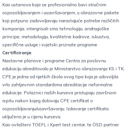
Kao ustanova koja se profesionalno bavi stručnim
osposobljavanjem i usavršavanjem, u obrazovne pakete
koji potpuno zadovoljavaju narastajuće potrebe različitih
kompanija, intergrisali smo tehnologiju, andragoške
principe, metodologiju, kvalitetne kadrove, iskustva,
specifične usluge i svjetski priznate programe.
Certificiranje
Nastavne planove i programe Centra za poslovnu
edukaciju akreditovalo je Ministarstvo obrazovanja KS i TK.
CPE je jedna od rijetkih škola ovog tipa koja je udovoljila
vrlo zahtjevnim standardima akreditacije neformalne
edukacije. Polaznici naših kurseva pristupaju završnom
ispitu nakon kojeg dobivaju CPE certifikat o
osposobljavanju/usavršavanju. Izdavanje certifikata
uključeno je u cijenu kurseva.
Kao ovlašteni TOEFL i Xpert test centar, te ÖSD partner