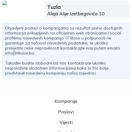
Tuzla
Aleja Alije Izetbegovića 10
Objavljeni podaci o kompanijama su rezultat javno dostupnih
informacija prikupljenih na oficijelnim web stranicama i social
profilima navedenih kompanija. IT Base u potpunosti ne
garantuje za tačnost navedenih podataka, te ukoliko
primijetite neke nepravilnosti kontaktirajte nas putem emaila
info@itbase.ba
.
Također budite slobodni da nas kontaktirate ukoliko
raspolažete dodatnim informacijama kako bi što bolje
predstavili navedenu kompaniju našoj zajednici.
Kompanije
Poslovi
Vijesti